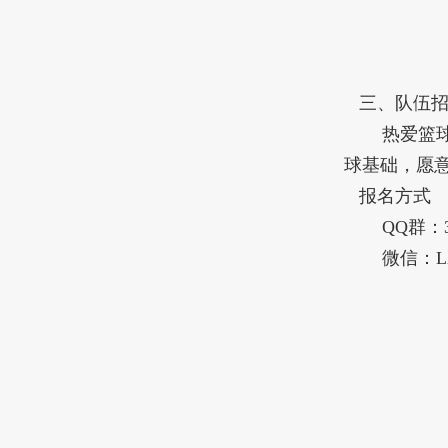
三、队伍招
热爱篮
球基础，愿
报名方式
QQ
群：
微信：
L