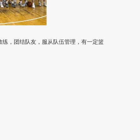
教练，团结队友，服从队伍管理，有一定篮