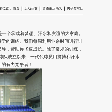
前位置：
首页
运动竞赛
普通生运动队
男子篮球队
是一个承载着梦想、汗水和友谊的大家庭。
科学的训练。我们每周利用业余时间进行训
指导，帮助你飞速成长。除了常规的训练，
球队成立以来，一代代球员用拼搏和汗水
上的有力竞争者！