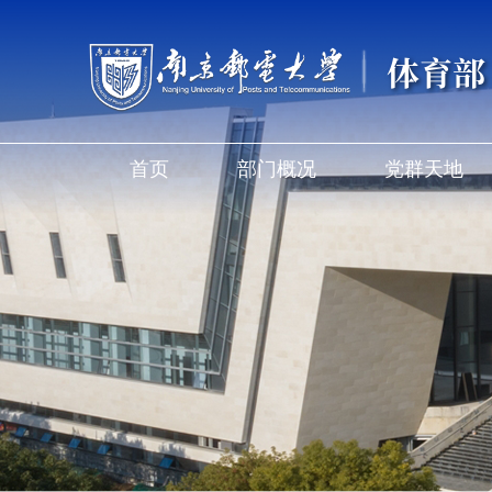
体育部
首页
部门概况
党群天地