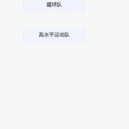
毽球队
高水平运动队