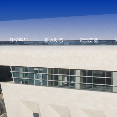
教学科研
群体动态
运动竞赛