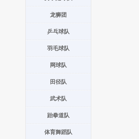
龙狮团
乒乓球队
羽毛球队
网球队
田径队
武术队
跆拳道队
体育舞蹈队