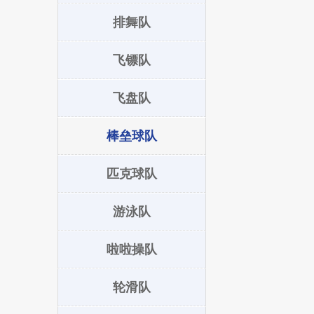
排舞队
飞镖队
飞盘队
棒垒球队
匹克球队
游泳队
啦啦操队
轮滑队