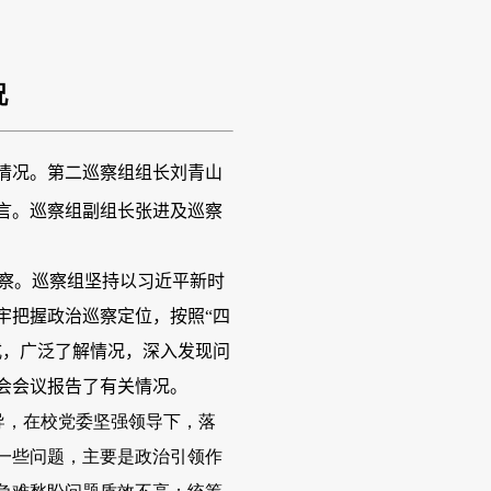
况
情况。第二巡察组组长刘青山
言。巡察组副组长张进及巡察
察。巡察组坚持以习近平新时
牢把握政治巡察定位，按照“四
式，广泛了解情况，深入发现问
会会议报告了有关情况。
导，在校党委坚强领导下，落
一些问题，主要是政治引领作