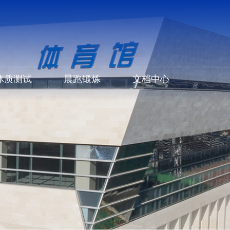
体质测试
晨跑锻炼
文档中心