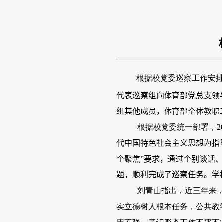
根据校党委巡察工作安
代表巡察组向体育部党总支领
组其他成员，体育部全体教职
根据校党委统一部署，
2
代中国特色社会主义思想为指
个聚焦”要求，通过个别谈话
题，顺利完成了巡察任务。学
刘青山指出，近三年来
实立德树人根本任务，公共教