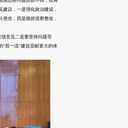
急难愁盼问题质效不高；统筹
见建议，一是强化政治建设，
斗堡垒；四是狠抓巡察整改，
反馈意见二是要坚持问题导
“双一流”建设贡献更大的体