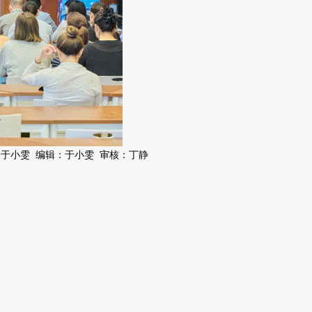
于小雯 编辑：于小雯 审核：丁静