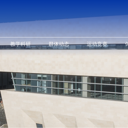
教学科研
群体动态
运动竞赛