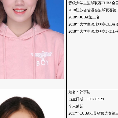
晋级大学生篮球联赛
CUBA
全
2018
江苏省省运会篮球联赛第
2018
年
JUBA
第二名
2018
年大学生篮球联赛
CUBA
2018
年大学生篮球联赛
3
×
3
江
姓名：韩宇婕
出生日期：
1997.07.29
个人荣誉：
2017
年
CUBA
江苏省预选赛第