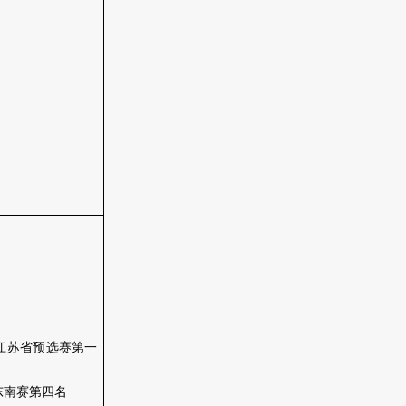
江苏省预选赛第一
东南赛第四名