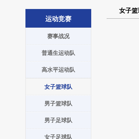
女子篮
运动竞赛
赛事战况
普通生运动队
高水平运动队
女子篮球队
男子篮球队
男子足球队
女子足球队