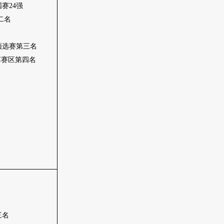
国赛
24
强
二名
预选赛第三名
苏赛区第四名
三名