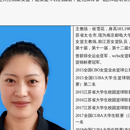
主教练：
侯雪花，身高
183,19
苏省太仓市
,
现为南京邮电大
女篮主教练
,
前江苏女篮队员
第十届，第十一届，第十二届
曾获得全运会亚军，
wcba
女篮
篮锦标赛冠军。
2015
全国
CBO
女篮业余篮球公
2015
全国
CUBA
大学生篮球
赛）第二名
2015
江苏省大学生校园篮球联
2016
江苏省大学生校园篮球联
2017
江苏省大学生校园篮球联
2017
全国
CUBA
大学生联赛（
一名
2018
全国
CUBA
大学生联赛
(
东